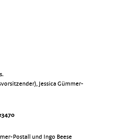
s.
svorsitzender), Jessica Gümmer-
23470
mmer-Postall und Ingo Beese