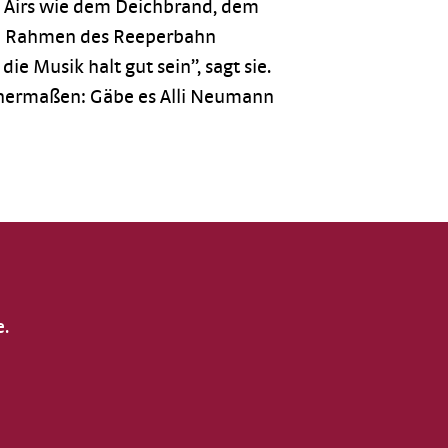
n Airs wie dem Deichbrand, dem
im Rahmen des Reeperbahn
e Musik halt gut sein”, sagt sie.
hermaßen: Gäbe es Alli Neumann
e.